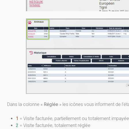
Dans la colonne «
Réglée
» les icônes vous informent de l’éta
1
= Visite facturée, partiellement ou totalement impayée
2
= Visite facturée, totalement réglée