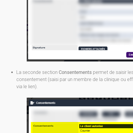
La seconde section
Consentements
permet de saisir les
consentement (saisi par un membre de la clinique ou e
via le lien).