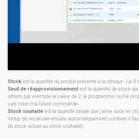
Stock
est la quantité du produit présente à la clinique : j’ai 
Seuil de réapprovisionnement
est la quantité de stock q
atteint, par exemple la valeur de 2, le programme va me prop
vais créer ma future commande
Stock souhaité
est la quantité idéale que j’aime avoir en s
Vetup de recalculer ensuite automatiquement combien il f
du stock actuel au stock souhaité)