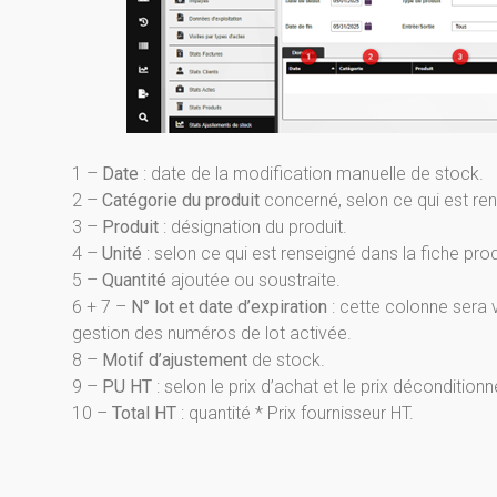
1 –
Date
: date de la modification manuelle de stock.
2 –
Catégorie du produit
concerné, selon ce qui est ren
3 –
Produit
: désignation du produit.
4 –
Unité
: selon ce qui est renseigné dans la fiche prod
5 –
Quantité
ajoutée ou soustraite.
6 + 7 –
N° lot et date d’expiration
: cette colonne sera v
gestion des numéros de lot activée.
8 –
Motif d’ajustement
de stock.
9 –
PU HT
: selon le prix d’achat et le prix décondition
10 –
Total HT
: quantité * Prix fournisseur HT.