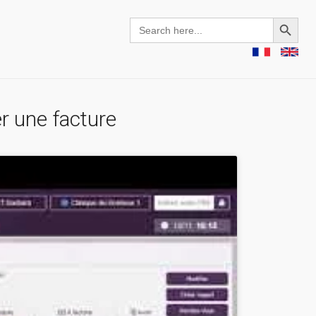
Search Button
Search
for:
er une facture