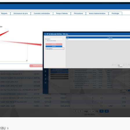
eau
»