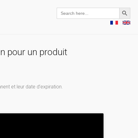
Search Button
Search
for:
n pour un produit
nent et leur date d’expiration.