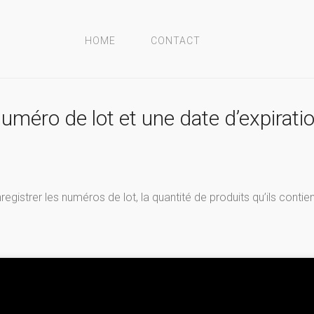
HOME
CONTACT
méro de lot et une date d’expiratio
gistrer les numéros de lot, la quantité de produits qu’ils contien