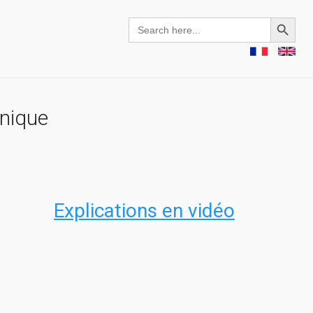
Search Button
Search
for:
inique
Explications en vidéo