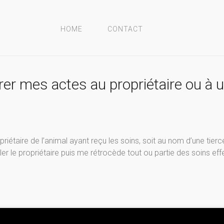
HOME
CONTACT
turer mes actes au propriétaire ou à 
riétaire de l’animal ayant reçu les soins, soit au nom d’une tier
régler le propriétaire puis me rétrocède tout ou partie des soins ef