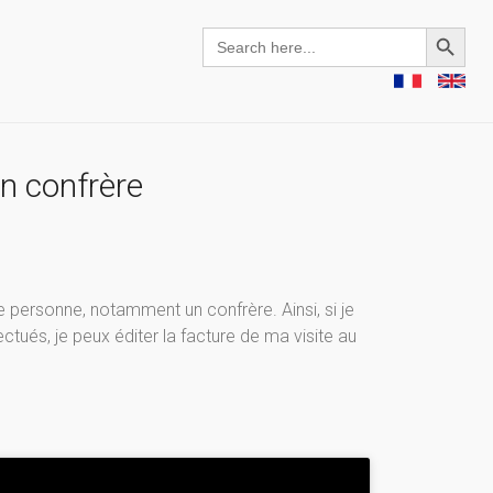
Search Button
Search
for:
un confrère
ce personne, notamment un confrère. Ainsi, si je
fectués, je peux éditer la facture de ma visite au