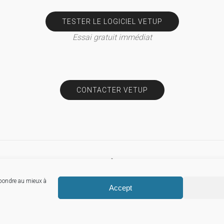
TESTER LE LOGICIEL VETUP
Essai gratuit immédiat
CONTACTER VETUP
épondre au mieux à
© Vetup
Accept
Mentions légales