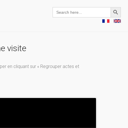
Search Button
Search
for:
e visite
uper en cliquant sur « Regrouper actes et