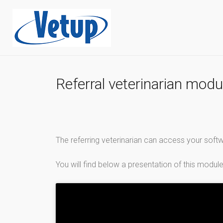
Referral veterinarian modu
The referring veterinarian can access your softwa
You will find below a presentation of this module