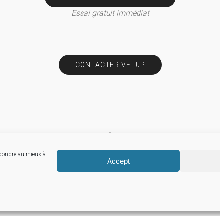
Essai gratuit immédiat
CONTACTER VETUP
épondre au mieux à
© Vetup
Accept
Mentions légales