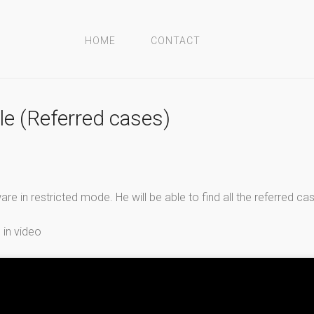
HOME
CONTACT
le (Referred cases)
re in restricted mode. He will be able to find all the referred ca
 in video