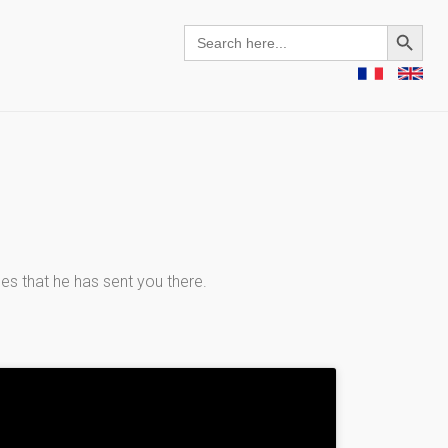
Search Button
Search
for:
ses that he has sent you there.