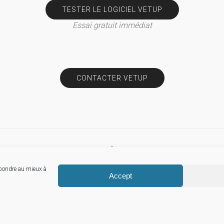
TESTER LE LOGICIEL VETUP
Essai gratuit immédiat
CONTACTER VETUP
épondre au mieux à
© Vetup
Accept
Mentions légales