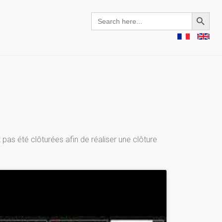
Search Button
Search
for:
pas été clôturées afin de réaliser une clôture