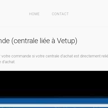
HOME
CONTACT
 (centrale liée à Vetup)
votre commande si votre centrale d’achat est directement reliée
e d’achat.