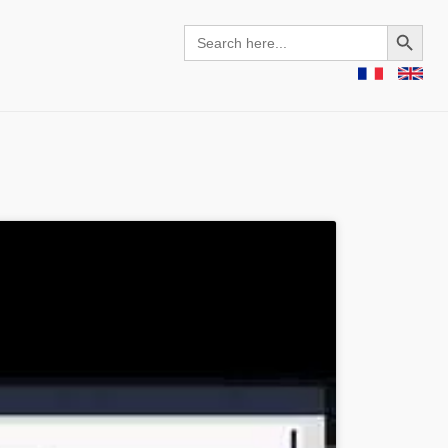
Search Button
Search
for: