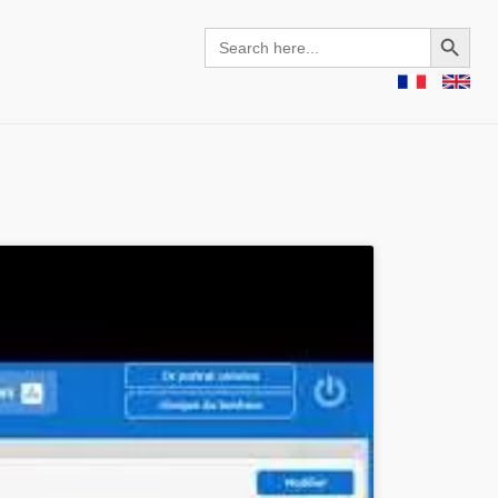
Search Button
Search
for: