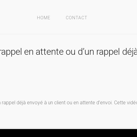
HOME
CONTACT
rappel en attente ou d’un rappel déj
un rappel déjà envoyé à un client ou en attente d’envoi. Cette v