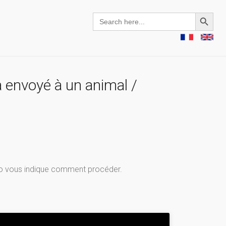
Search Button
Search
for:
à envoyé à un animal /
idéo vous indique comment procéder.