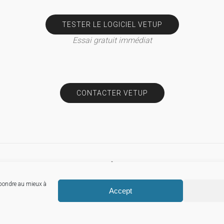
TESTER LE LOGICIEL VETUP
Essai gratuit immédiat
CONTACTER VETUP
épondre au mieux à
© Vetup
Accept
Mentions légales