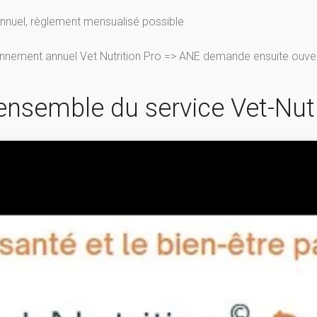
nnuel, règlement mensualisé possible
nement annuel Vet Nutrition Pro => ANE demande ensuite ouvertur
’ensemble du service Vet-Nutr