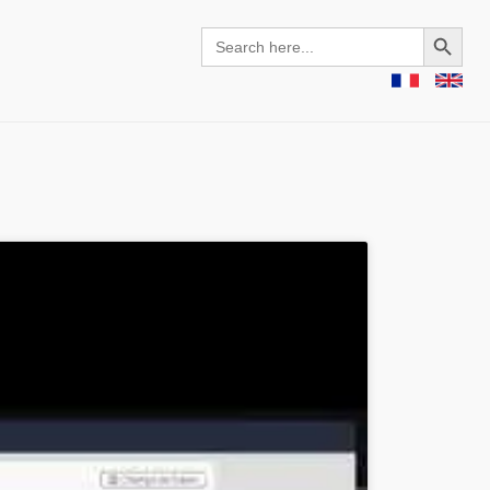
Search Button
Search
for: