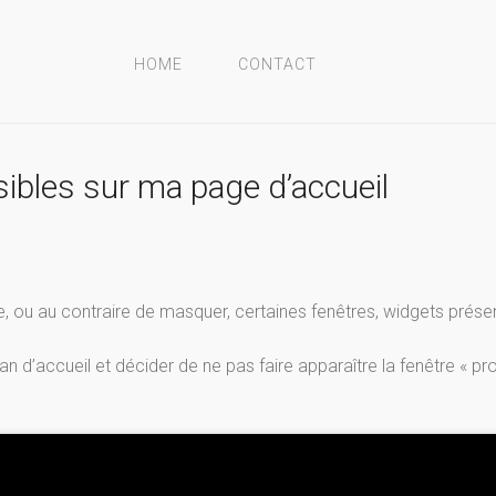
HOME
CONTACT
sibles sur ma page d’accueil
re, ou au contraire de masquer, certaines fenêtres, widgets prése
an d’accueil et décider de ne pas faire apparaître la fenêtre « pr