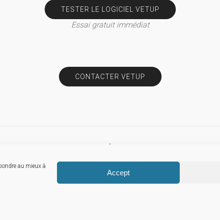
TESTER LE LOGICIEL VETUP
Essai gratuit immédiat
CONTACTER VETUP
épondre au mieux à
© Vetup
Accept
Mentions légales