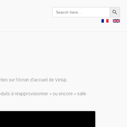
Search Button
Search
for:
ntes sur l’écran d’accueil de Vetup.
oduits à réapprovisionner » ou encore « salle