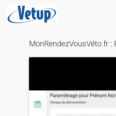
MonRendezVousVéto.fr : P