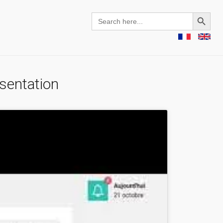
Search Button
Search
for:
sentation