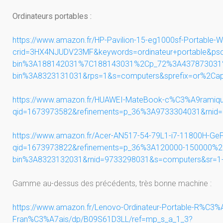
Ordinateurs portables :
https://www.amazon.fr/HP-Pavilion-15-eg1000sf-Portable
crid=3HX4NJUDV23MF&keywords=ordinateur+portable&p
bin%3A188142031%7C188143031%2Cp_72%3A437873031%2C
bin%3A8323131031&rps=1&s=computers&sprefix=or%2Ca
https://www.amazon.fr/HUAWEI-MateBook-c%C3%A9ramiqu
qid=1673973582&refinements=p_36%3A9733304031&rnid
https://www.amazon.fr/Acer-AN517-54-79L1-i7-11800H-Ge
qid=1673973822&refinements=p_36%3A120000-150000%2Cp
bin%3A8323132031&rnid=9733298031&s=computers&sr=1
Gamme au-dessus des précédents, très bonne machine :
https://www.amazon.fr/Lenovo-Ordinateur-Portable-R%C
Fran%C3%A7ais/dp/B09S61D3LL/ref=mp_s_a_1_3?