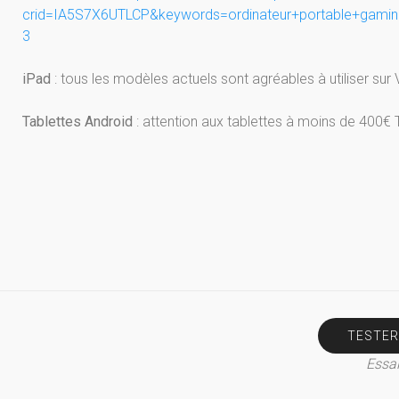
crid=IA5S7X6UTLCP&keywords=ordinateur+portable+gamin
3
iPad
: tous les modèles actuels sont agréables à utiliser sur
Tablettes Android
: attention aux tablettes à moins de 400€ 
TESTER
Essai