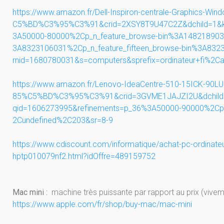
https://www.amazon.fr/Dell-
Inspiron-centrale-Graphics-
Wind
C5%BD%C3%95%C3%91&crid=
2XSY8T9U47C2Z&dchild=1&
3A50000-80000%2Cp_n_feature_
browse-bin%3A14821890
3A8323106031%2Cp_n_feature_
fifteen_browse-bin%
3A832
rnid=1680780031&s=computers&
sprefix=ordinateur+fi%2C
https://www.amazon.fr/Lenovo-
IdeaCentre-510-15ICK-
90LU
85%C5%BD%C3%95%C3%91&crid=
3GVME1JAJZI2U&dchil
qid=1606273995&refinements=p_
36%3A50000-90000%2C
2Cundefined%2C203&sr=8-9
https://www.cdiscount.com/
informatique/achat-pc-
ordinate
hptp010079nf2.
html?idOffre=489159752
Mac mini :
machine très puissante par rapport au prix (viveme
https://www.apple.com/fr/shop/
buy-mac/mac-mini