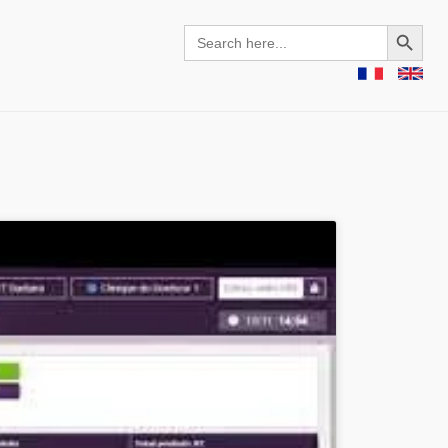
Search Button
Search
for: