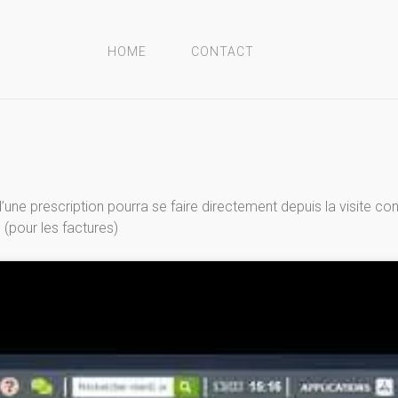
HOME
CONTACT
d’une prescription pourra se faire directement depuis la visite
pour les factures)