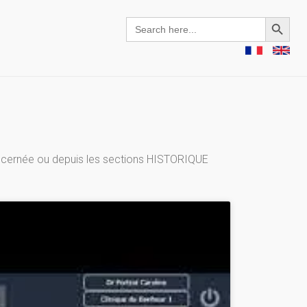
Search Button
Search
for:
 concernée ou depuis les sections HISTORIQUE