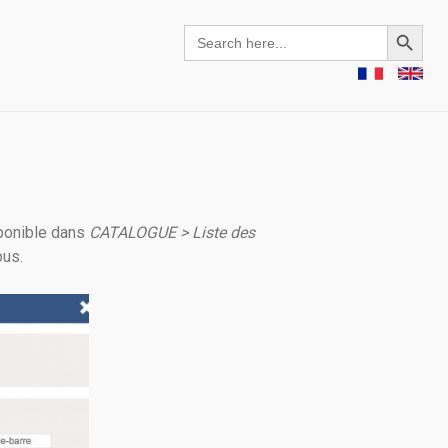
Search Button
Search
for:
sponible dans
CATALOGUE > Liste des
ous.