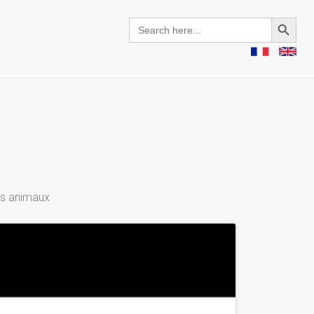
Search Button
Search
for:
es animaux