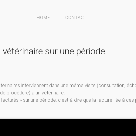
HOME
CONTACT
vétérinaire sur une période
térinaires interviennent dans une même visite (consultation, éch
(de procédure) à un vétérinaire.
acturés » sur une période, c’est-à-dire que la facture liée à ces