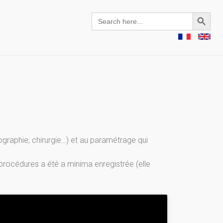
Search Button
Search
for:
ographie, chirurgie…) et au paramétrage qui
 procédures a été a minima enregistrée (elle