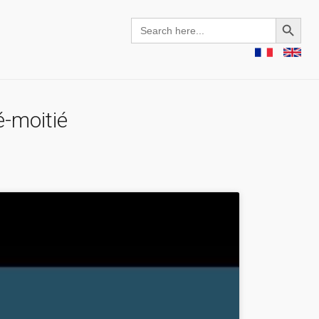
Search Button
Search
for:
é-moitié